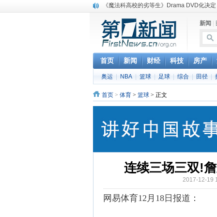
《魔法科高校的劣等生》Drama DVD化决定
电信运营商“血战”校园
新闻
|
消息称刘强东要求京东商城明年扭亏为盈
保健品也能吃出一身病? 康宝莱员工自揭多
煤价"跳水"电企利润"蹦高" 电煤联动亟待完善
苹果公司自建太阳能电厂为数据中心供电
首页
新闻
财经
科技
房产
吃饭、睡觉、黑人人？
奥运
|
NBA
|
篮球
|
足球
|
综合
|
田径
|
网络电商和传统出版商的角逐：亚马逊停止接受H
英国小猫因长得像希特勒遭袭 被扔垃圾左眼
首页
>
体育
>
篮球
> 正文
《中二病也想谈恋爱》女主角特报预告公开
连续三场三双!詹皇
2017-12-
网易体育12月18日报道：