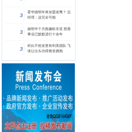
霍华德明年将加盟老鹰？ 总
3
经理：这完全可能
姚明半个月跑遍欧非亚 慈善
3
事业已默默进行十余年
科比不抢攻更有利美国队 飞
3
侠让出头功得詹皇拥抱