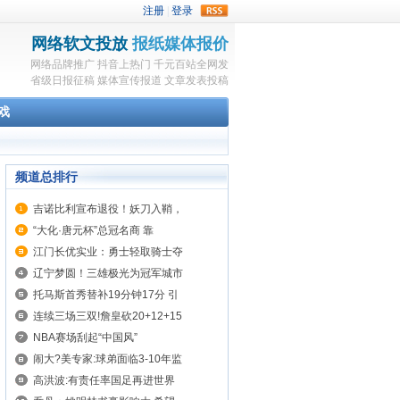
rss
网络软文投放
报纸媒体报价
网络品牌推广
抖音上热门
千元百站全网发
省级日报征稿
媒体宣传报道
文章发表投稿
戏
频道总排行
吉诺比利宣布退役！妖刀入鞘，
“大化·唐元杯”总冠名商 靠
江门长优实业：勇士轻取骑士夺
辽宁梦圆！三雄极光为冠军城市
托马斯首秀替补19分钟17分 引
连续三场三双!詹皇砍20+12+15
NBA赛场刮起“中国风”
闹大?美专家:球弟面临3-10年监
高洪波:有责任率国足再进世界