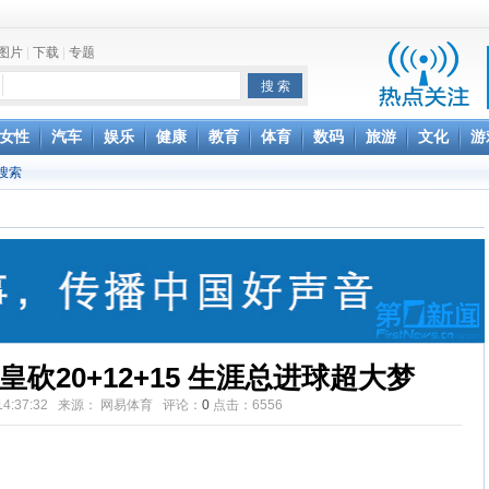
图片
|
下载
|
专题
项家丑
女性
汽车
娱乐
健康
教育
体育
数码
旅游
文化
游
搜索
achette所有图书订单
致盲
砍20+12+15 生涯总进球超大梦
19 14:37:32 来源： 网易体育 评论：
0
点击：
6556