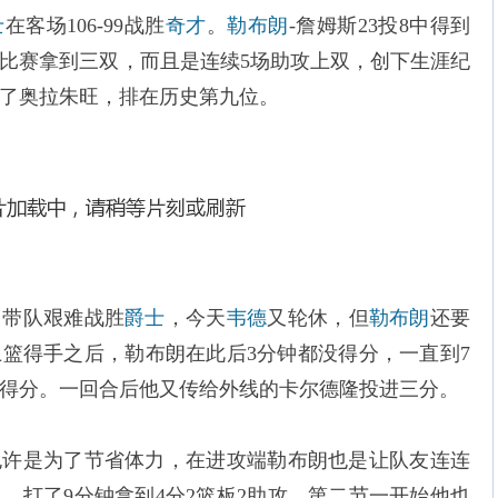
士
在客场106-99战胜
奇才
。
勒布朗
-詹姆斯23投8中得到
三场比赛拿到三双，而且是连续5场助攻上双，创下生涯纪
了奥拉朱旺，排在历史第九位。
，带队艰难战胜
爵士
，今天
韦德
又轮休，但
勒布朗
还要
篮得手之后，勒布朗在此后3分钟都没得分，一直到7
下得分。一回合后他又传给外线的卡尔德隆投进三分。
也许是为了节省体力，在进攻端勒布朗也是让队友连连
，打了9分钟拿到4分2篮板2助攻。第二节一开始他也