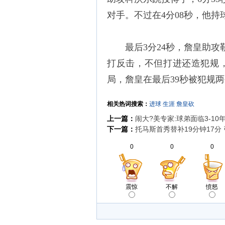
对手。不过在4分08秒，他
最后3分24秒，詹皇助
打反击，不但打进还造犯规，
局，詹皇在最后39秒被犯规
相关热词搜索：
进球
生涯
詹皇砍
上一篇：
闹大?美专家:球弟面临3-1
下一篇：
托马斯首秀替补19分钟17分
0
0
0
震惊
不解
愤怒