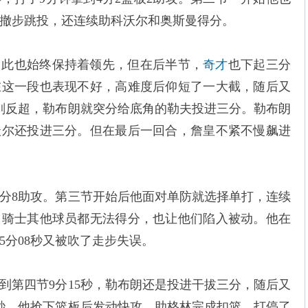
撤步跳投，还连续助科沃尔和奥斯曼得分。
因此也始终保持着领先，但在后半节，
奇才
也下起三分
在这一段也表现不好，高难度后仰短了一大截，随后又
时刚反超，勒布朗就突分给底角的勒夫投进三分。勒布朗
沃尔还投进三分。但在最后一回合，詹皇不紧不慢飙进
到9分8助攻。第三节开始后他面对单防就选择单打，连续
，骑士其他球员都无法得分，也让他们陷入被动。他在
5分08秒又被吹了走步失误。
到第四节9分15秒，勒布朗还是投进干拔三分，随后又
5秒，他抢下篮板后发动快攻，助格林完成扣篮，打停了