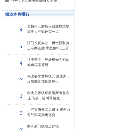
乔丹：姚明林书豪影响大 希望
频道本月排行
奥拉朱旺解析火箭尴尬境地
4
称湖人冲冠还需一点
江门长优实业：勇士轻取骑
4
士夺两连胜 库里飙9记三分
辽宁梦圆！三雄极光为冠军
4
城市再添筹码
科比盛赞黄蜂状元 戴维斯：
3
没想能参加伦敦奥运
科比皇帝认可戴维斯出色表
3
现 飞侠：随时罩着他
小克宣布美网后退役 将全力
3
备战温网和奥运会
欧洲豪门欲引进孙悦
3