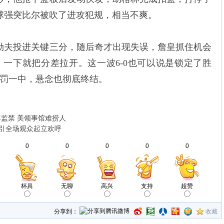
持球强突比尔被吹了进攻犯规，相当不爽。
攻勒夫投进关键三分，随后奇才出现失误，詹皇抓住机会
一下就把分差拉开。这一波6-0也可以说是锁定了胜
两罚一中，悬念也彻底终结。
0年监禁 美领事馆难捞人
 引全场观众起立欢呼
0
0
0
0
0
杯具
无聊
高兴
支持
超赞
分享到：
收藏