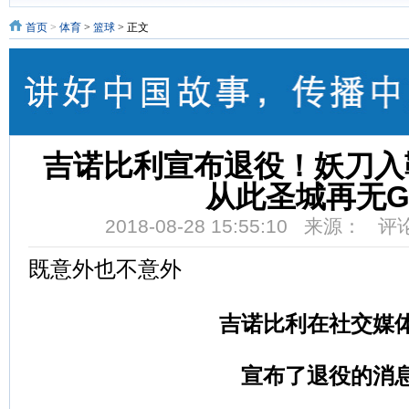
首页
>
体育
>
篮球
> 正文
吉诺比利宣布退役！妖刀入
从此圣城再无G
2018-08-28 15:55:10 来源：
评
既意外也不意外
吉诺比利在社交媒
宣布了退役的消