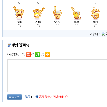
0
0
0
0
0
震惊
不解
愤怒
杯具
无聊
分享到：