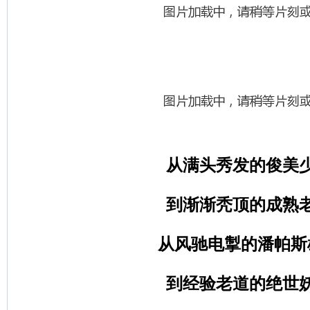
从满头秀发的俊美
到渐渐秃顶的成熟
从风驰电掣的潘帕斯
到经验老道的绝世