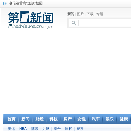
电信运营商“血战”校园
消息称刘强东要求京东商城明年扭亏为盈
新闻
|
图片
|
下载
|
专题
保健品也能吃出一身病? 康宝莱员工自揭多项家丑
煤价"跳水"电企利润"蹦高" 电煤联动亟待完善
苹果公司自建太阳能电厂为数据中心供电
吃饭、睡觉、黑人人？
网络电商和传统出版商的角逐：亚马逊停止接受Hachette所有图书订单
英国小猫因长得像希特勒遭袭 被扔垃圾左眼致盲
《中二病也想谈恋爱》女主角特报预告公开
《魔法科高校的劣等生》Drama DVD化决定
首页
新闻
财经
科技
房产
女性
汽车
娱乐
健康
奥运
|
NBA
|
篮球
|
足球
|
综合
|
田径
|
搜索