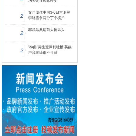
功关键在观念转变
女乒团体中国3-0日本卫冕
2
李晓霞拿两分丁宁横扫
郭晶晶奥运前大抢风头
2
"神曲"诞生遭犀利吐槽 英媒:
2
声音哀嚎俗不可耐