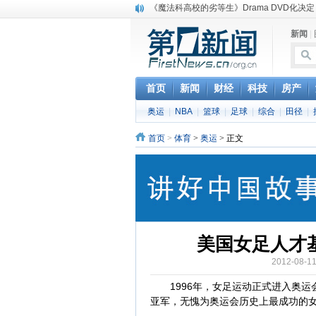
《魔法科高校的劣等生》Drama DVD化决定
电信运营商“血战”校园
新闻
|
消息称刘强东要求京东商城明年扭亏为盈
保健品也能吃出一身病? 康宝莱员工自揭多
煤价"跳水"电企利润"蹦高" 电煤联动亟待完善
苹果公司自建太阳能电厂为数据中心供电
首页
新闻
财经
科技
房产
吃饭、睡觉、黑人人？
奥运
|
NBA
|
篮球
|
足球
|
综合
|
田径
|
网络电商和传统出版商的角逐：亚马逊停止接受H
英国小猫因长得像希特勒遭袭 被扔垃圾左眼
首页
>
体育
>
奥运
> 正文
《中二病也想谈恋爱》女主角特报预告公开
美国女足人才
2012-08
1996年，女足运动正式进入奥运
亚军，无愧为奥运会历史上最成功的