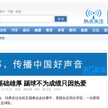
图片
|
下载
|
专题
项家丑
女性
汽车
娱乐
健康
教育
体育
数码
旅游
文化
游
搜索
achette所有图书订单
致盲
基础雄厚 踢球不为成绩只因热爱
-11 11:14:21 来源：腾讯网 评论：
0
点击：
2244
会。结果在过去的五届奥运会比赛中，美国女足四次夺冠，一次获得
女足球队。