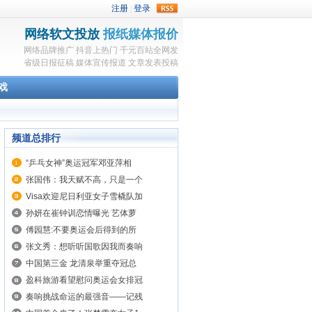
rss
网络软文投放
报纸媒体报价
网络品牌推广
抖音上热门
千元百站全网发
省级日报征稿
媒体宣传报道
文章发表投稿
戏
频道总排行
“乒乓女神”奥运冠军邓亚萍相
张国伟：我天赋不高，只是一个
Visa欢迎尼日利亚女子雪橇队加
孙妍在崔钟训恋情曝光 艺体萝
傅园慧:不要奥运会后得到的所
张文秀：想听听国歌因我而奏响
中国第三金 龙清泉举重夺冠总
盈科旅游看望慰问奥运会女排冠
奏响挑战命运的最强音——记残