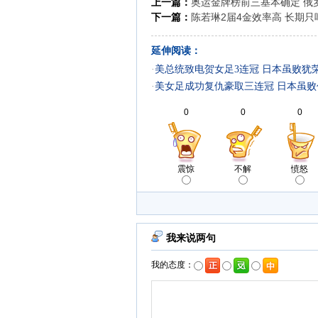
上一篇：
奥运金牌榜前三基本确定 俄
下一篇：
陈若琳2届4金效率高 长期
延伸阅读：
·
美总统致电贺女足3连冠 日本虽败犹
·
美女足成功复仇豪取三连冠 日本虽败
0
0
0
震惊
不解
愤怒