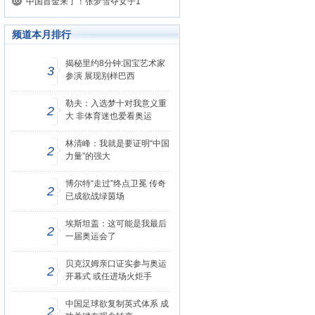
中国首金来了！张梦雪夺女子1
频道本月排行
揭秘里约8分钟:国宝艺术家
3
参演 展现别样巴西
勒夫：入选梦十对我意义重
2
大 非体育迷也爱看奥运
林清峰：我就是要证明“中国
2
力量”的强大
博尔特“走过”终点卫冕 传奇
2
已成欲战绿茵场
埃斯坦盖：这可能是我最后
2
一届奥运会了
贝克汉姆亲口证实参与奥运
2
开幕式 或任进场火炬手
中国足球欲复制英式体系 成
2