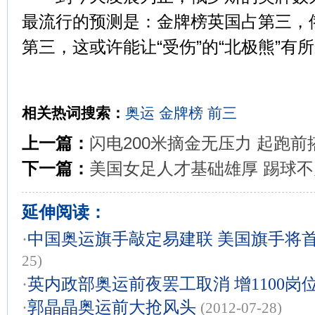
最流行的预测是：金牌榜英国占第三，
第三，这或许能让“受伤”的“北极熊”有
相关热词搜索：
奥运
金牌榜
前三
上一篇：
闪电200米摘金无压力 起跑
下一篇：
美国女足人才基础雄厚 踢球
延伸阅读：
·
中国奥运旗手敲定易建联 美国旗手将
25)
·
英内政部奥运前夜罢工取消 增1100岗
·
郭晶晶奥运前大抢风头
(2012-07-28)