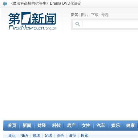
《魔法科高校的劣等生》Drama DVD化决定
电信运营商“血战”校园
新闻
|
图片
|
下载
|
专题
消息称刘强东要求京东商城明年扭亏为盈
保健品也能吃出一身病? 康宝莱员工自揭多项家丑
煤价"跳水"电企利润"蹦高" 电煤联动亟待完善
苹果公司自建太阳能电厂为数据中心供电
吃饭、睡觉、黑人人？
网络电商和传统出版商的角逐：亚马逊停止接受Hachette所有图书订单
英国小猫因长得像希特勒遭袭 被扔垃圾左眼致盲
《中二病也想谈恋爱》女主角特报预告公开
首页
新闻
财经
科技
房产
女性
汽车
娱乐
健康
奥运
|
NBA
|
篮球
|
足球
|
综合
|
田径
|
搜索