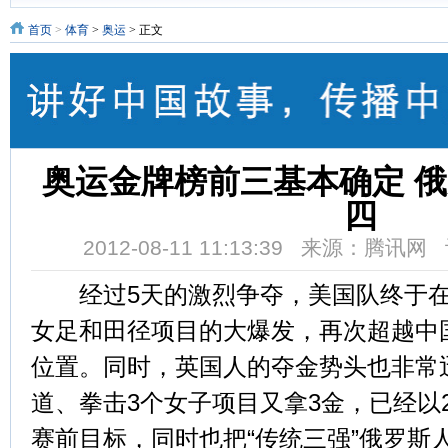
首页
>
体育
>
奥运
> 正文
奥运金牌榜前三基本确定 
四
2012-08-11 11:13:39 来源：腾讯
经过5天的激烈争夺，美国队终于在
女足和田径项目的大爆发，再次超越中
位置。同时，英国人的夺金势头也非常
道、拳击3个女子项目又拿3金，已经以25
赛前目标，同时也把“传统三强”俄罗斯