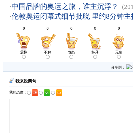
·
中国品牌的奥运之旅，谁主沉浮？
(20
·
伦敦奥运闭幕式细节批晓 里约8分钟主
0
0
0
0
0
震惊
不解
愤怒
杯具
无聊
分享到：