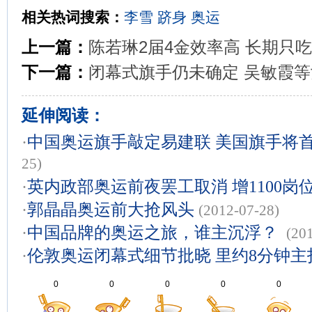
相关热词搜索：
李雪
跻身
奥运
上一篇：
陈若琳2届4金效率高 长期只
下一篇：
闭幕式旗手仍未确定 吴敏霞
延伸阅读：
·
中国奥运旗手敲定易建联 美国旗手将
25)
·
英内政部奥运前夜罢工取消 增1100岗
·
郭晶晶奥运前大抢风头
(2012-07-28)
·
中国品牌的奥运之旅，谁主沉浮？
(20
·
伦敦奥运闭幕式细节批晓 里约8分钟主
0
0
0
0
0