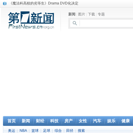
《魔法科高校的劣等生》Drama DVD化决定
电信运营商“血战”校园
新闻
|
图片
|
下载
|
专题
消息称刘强东要求京东商城明年扭亏为盈
保健品也能吃出一身病? 康宝莱员工自揭多项家丑
煤价"跳水"电企利润"蹦高" 电煤联动亟待完善
苹果公司自建太阳能电厂为数据中心供电
吃饭、睡觉、黑人人？
网络电商和传统出版商的角逐：亚马逊停止接受Hachette所有图书订单
英国小猫因长得像希特勒遭袭 被扔垃圾左眼致盲
《中二病也想谈恋爱》女主角特报预告公开
首页
新闻
财经
科技
房产
女性
汽车
娱乐
健康
奥运
|
NBA
|
篮球
|
足球
|
综合
|
田径
|
搜索