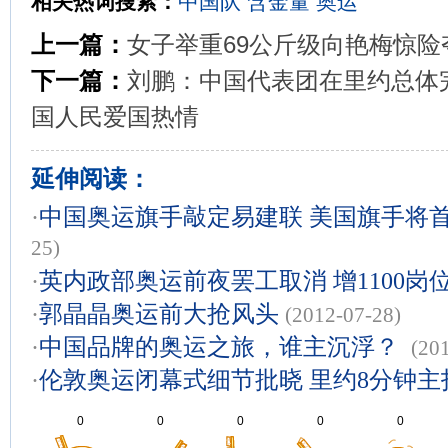
相关热词搜索：
中国队
含金量
奥运
上一篇：
女子举重69公斤级向艳梅惊险
下一篇：
刘鹏：中国代表团在里约总体
国人民爱国热情
延伸阅读：
·
中国奥运旗手敲定易建联 美国旗手将
25)
·
英内政部奥运前夜罢工取消 增1100岗
·
郭晶晶奥运前大抢风头
(2012-07-28)
·
中国品牌的奥运之旅，谁主沉浮？
(20
·
伦敦奥运闭幕式细节批晓 里约8分钟主
0
0
0
0
0