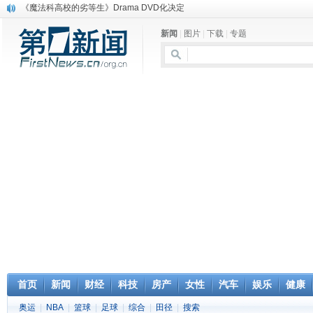
电信运营商“血战”校园
消息称刘强东要求京东商城明年扭亏为盈
新闻
|
图片
|
下载
|
专题
保健品也能吃出一身病? 康宝莱员工自揭多项家丑
煤价"跳水"电企利润"蹦高" 电煤联动亟待完善
苹果公司自建太阳能电厂为数据中心供电
吃饭、睡觉、黑人人？
网络电商和传统出版商的角逐：亚马逊停止接受Hachette所有图书订单
英国小猫因长得像希特勒遭袭 被扔垃圾左眼致盲
《中二病也想谈恋爱》女主角特报预告公开
《魔法科高校的劣等生》Drama DVD化决定
首页
新闻
财经
科技
房产
女性
汽车
娱乐
健康
奥运
|
NBA
|
篮球
|
足球
|
综合
|
田径
|
搜索