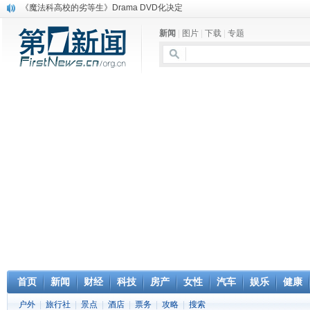
电信运营商“血战”校园
消息称刘强东要求京东商城明年扭亏为盈
新闻
|
图片
|
下载
|
专题
保健品也能吃出一身病? 康宝莱员工自揭多项家丑
煤价"跳水"电企利润"蹦高" 电煤联动亟待完善
苹果公司自建太阳能电厂为数据中心供电
吃饭、睡觉、黑人人？
网络电商和传统出版商的角逐：亚马逊停止接受Hachette所有图书订单
英国小猫因长得像希特勒遭袭 被扔垃圾左眼致盲
《中二病也想谈恋爱》女主角特报预告公开
首页
新闻
财经
科技
房产
女性
汽车
娱乐
健康
户外
|
旅行社
|
景点
|
酒店
|
票务
|
攻略
|
搜索