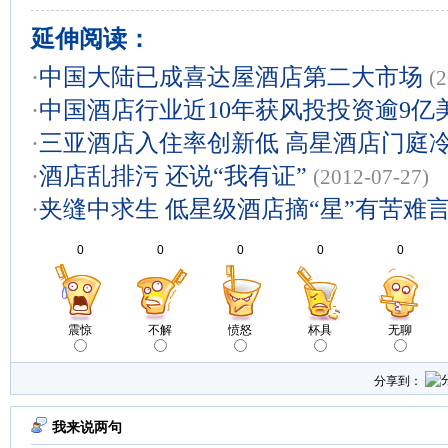
延伸阅读：
·
中国大陆已成喜达屋酒店第二大市场
(
·
中国酒店行业近10年获风投投资逾9亿
·
三亚酒店入住率创新低 高星酒店门庭
·
酒店乱排污 还说“我有证”
(2012-07-27)
·
夹缝中求生 低星级酒店摘“星”有苦难
0
0
0
0
0
震惊
不解
愤怒
杯具
无聊
分享到：