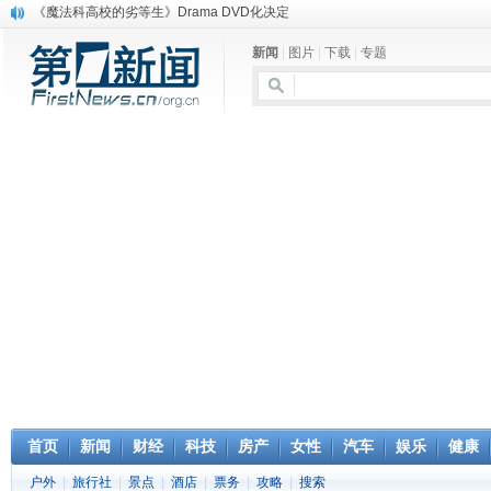
《魔法科高校的劣等生》Drama DVD化决定
电信运营商“血战”校园
新闻
|
图片
|
下载
|
专题
消息称刘强东要求京东商城明年扭亏为盈
保健品也能吃出一身病? 康宝莱员工自揭多项家丑
煤价"跳水"电企利润"蹦高" 电煤联动亟待完善
苹果公司自建太阳能电厂为数据中心供电
吃饭、睡觉、黑人人？
网络电商和传统出版商的角逐：亚马逊停止接受Hachette所有图书订单
英国小猫因长得像希特勒遭袭 被扔垃圾左眼致盲
《中二病也想谈恋爱》女主角特报预告公开
首页
新闻
财经
科技
房产
女性
汽车
娱乐
健康
户外
|
旅行社
|
景点
|
酒店
|
票务
|
攻略
|
搜索