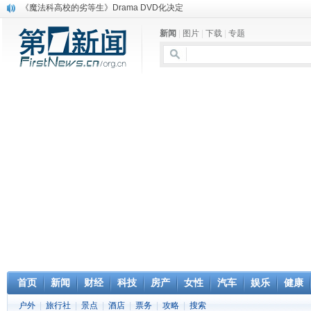
电信运营商“血战”校园
消息称刘强东要求京东商城明年扭亏为盈
新闻
|
图片
|
下载
|
专题
保健品也能吃出一身病? 康宝莱员工自揭多项家丑
煤价"跳水"电企利润"蹦高" 电煤联动亟待完善
苹果公司自建太阳能电厂为数据中心供电
吃饭、睡觉、黑人人？
网络电商和传统出版商的角逐：亚马逊停止接受Hachette所有图书订单
英国小猫因长得像希特勒遭袭 被扔垃圾左眼致盲
《中二病也想谈恋爱》女主角特报预告公开
《魔法科高校的劣等生》Drama DVD化决定
首页
新闻
财经
科技
房产
女性
汽车
娱乐
健康
户外
|
旅行社
|
景点
|
酒店
|
票务
|
攻略
|
搜索