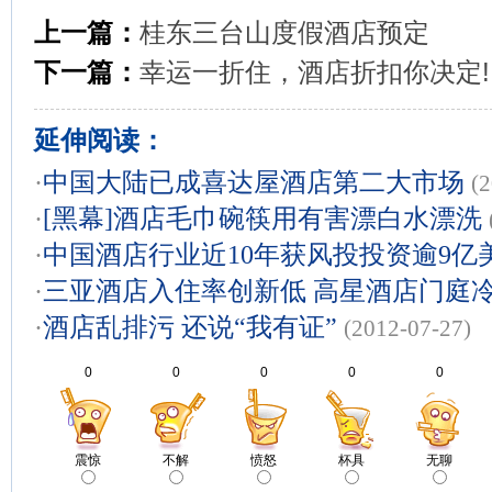
上一篇：
桂东三台山度假酒店预定
下一篇：
幸运一折住，酒店折扣你决定!
延伸阅读：
·
中国大陆已成喜达屋酒店第二大市场
(
·
[黑幕]酒店毛巾碗筷用有害漂白水漂洗
·
中国酒店行业近10年获风投投资逾9亿
·
三亚酒店入住率创新低 高星酒店门庭
·
酒店乱排污 还说“我有证”
(2012-07-27)
0
0
0
0
0
震惊
不解
愤怒
杯具
无聊