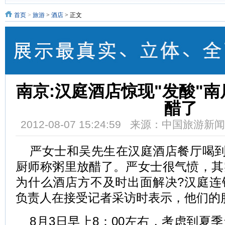
首页
>
旅游
>
酒店
> 正文
南京:汉庭酒店惊现"发酸"南
醋了
2012-08-07 15:24:59 来源：中国旅游
严女士和吴先生在汉庭酒店餐厅喝到
厨师称粥里放醋了。严女士很气愤，其
为什么酒店方不及时出面解决?汉庭连
负责人在接受记者采访时表示，他们的
8月3日早上8：00左右，考虑到夏