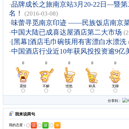
·
品牌成长之旅南京站3月20-22日—暨
名！
(2016-03-08)
·
味蕾寻觅南京印迹 ——民族饭店南京
·
中国大陆已成喜达屋酒店第二大市场
(
·
[黑幕]酒店毛巾碗筷用有害漂白水漂洗
·
中国酒店行业近10年获风投投资逾9亿
0
0
0
0
0
震惊
不解
愤怒
杯具
无聊
分享到：