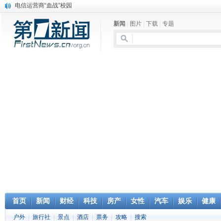
电信运营商“血战”校园
消息称刘强东要求京东商城明年扭亏为盈
新闻
|
图片
|
下载
|
专题
保健品也能吃出一身病? 康宝莱员工自揭多项家丑
煤价"跳水"电企利润"蹦高" 电煤联动亟待完善
苹果公司自建太阳能电厂为数据中心供电
吃饭、睡觉、黑人人？
网络电商和传统出版商的角逐：亚马逊停止接受Hachette所有图书订单
英国小猫因长得像希特勒遭袭 被扔垃圾左眼致盲
《中二病也想谈恋爱》女主角特报预告公开
《魔法科高校的劣等生》Drama DVD化决定
首页
新闻
财经
科技
房产
女性
汽车
娱乐
健康
户外
|
旅行社
|
景点
|
酒店
|
票务
|
攻略
|
搜索