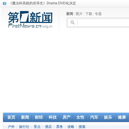
电信运营商“血战”校园
消息称刘强东要求京东商城明年扭亏为盈
新闻
|
图片
|
下载
|
专题
保健品也能吃出一身病? 康宝莱员工自揭多项家丑
煤价"跳水"电企利润"蹦高" 电煤联动亟待完善
苹果公司自建太阳能电厂为数据中心供电
吃饭、睡觉、黑人人？
网络电商和传统出版商的角逐：亚马逊停止接受Hachette所有图书订单
英国小猫因长得像希特勒遭袭 被扔垃圾左眼致盲
《中二病也想谈恋爱》女主角特报预告公开
首页
新闻
财经
科技
房产
女性
汽车
娱乐
健康
户外
|
旅行社
|
景点
|
酒店
|
票务
|
攻略
|
搜索