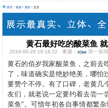
首页
>
旅游
>
酒店
> 正文
黄石最好吃的酸菜鱼 
2018-05-28 10:16:22 来源：
第一新
黄石的佰岁我家酸菜鱼，之前去
了，味道确实是绝妙绝美，哪怕
要赞个不停。有了口碑，老黄几
友们，就老说一定要约着去尝一
菜鱼”。可惜年初各自事情都繁