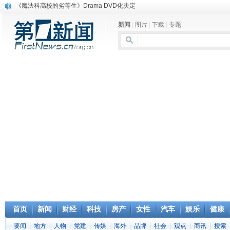
《魔法科高校的劣等生》Drama DVD化决定
电信运营商“血战”校园
新闻
|
图片
|
下载
|
专题
消息称刘强东要求京东商城明年扭亏为盈
保健品也能吃出一身病? 康宝莱员工自揭多项家丑
煤价"跳水"电企利润"蹦高" 电煤联动亟待完善
苹果公司自建太阳能电厂为数据中心供电
吃饭、睡觉、黑人人？
网络电商和传统出版商的角逐：亚马逊停止接受Hachette所有图书订单
英国小猫因长得像希特勒遭袭 被扔垃圾左眼致盲
《中二病也想谈恋爱》女主角特报预告公开
首页
新闻
财经
科技
房产
女性
汽车
娱乐
健康
要闻
|
地方
|
人物
|
党建
|
传媒
|
海外
|
品牌
|
社会
|
观点
|
商讯
|
搜索